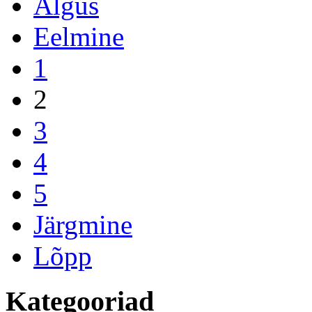
Algus
Eelmine
1
2
3
4
5
Järgmine
Lõpp
Kategooriad