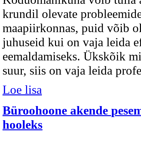
krundil olevate probleemideg
maapiirkonnas, puid võib ol
juhuseid kui on vaja leida 
eemaldamiseks. Ükskõik mil
suur, siis on vaja leida prof
Loe lisa
Büroohoone
akende
pese
hooleks