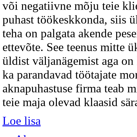
või negatiivne mõju teie klie
puhast töökeskkonda, siis 
teha on palgata akende pese
ettevõte. See teenus mitte ü
üldist väljanägemist aga on 
ka parandavad töötajate mor
aknapuhastuse firma teab mi
teie maja olevad klaasid sär
Loe lisa