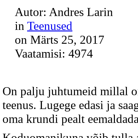
Autor: Andres Larin
in
Teenused
on Märts 25, 2017
Vaatamisi: 4974
On palju juhtumeid millal o
teenus. Lugege edasi ja saa
oma krundi pealt eemaldada
Koduomanikuna võib tulla a