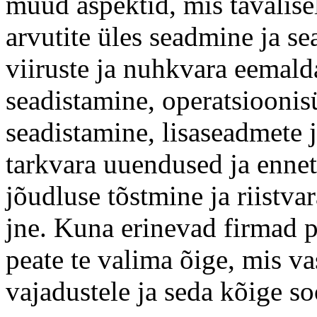
muud aspektid, mis tavalise
arvutite üles seadmine ja se
viiruste ja nuhkvara eemald
seadistamine, operatsioonis
seadistamine, lisaseadmete 
tarkvara uuendused ja ennet
jõudluse tõstmine ja riistv
jne. Kuna erinevad firmad p
peate te valima õige, mis va
vajadustele ja seda kõige s