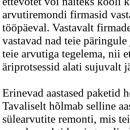
ettevõtet või näiteks kooli
arvutiremondi firmasid vast
tööpäeval. Vastavalt firmade
vastavad nad teie päringule
teie arvutiga tegelema, nii et
äriprotsessid alati sujuvalt 
Erinevad aastased paketid h
Tavaliselt hõlmab selline aa
sülearvutite remonti, mis t