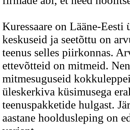
firmade abi, et need hoolits
Kuressaare on Lääne-Eesti ü
keskuseid ja seetõttu on arv
teenus selles piirkonnas. A
ettevõtteid on mitmeid. Ne
mitmesuguseid kokkuleppeid.
üleskerkiva küsimusega eral
teenuspakketide hulgast. Jä
aastane hooldusleping on ed