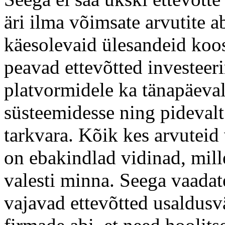
äri ilma võimsate arvutite ab
käesolevaid ülesandeid koo
peavad ettevõtted investeer
platvormidele ka tänapäeva
süsteemidesse ning pideval
tarkvara. Kõik kes arvuteid
on ebakindlad vidinad, mill
valesti minna. Seega vaadate
vajavad ettevõtted usaldusv