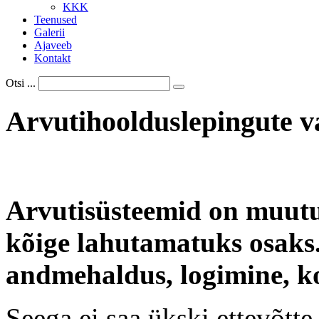
KKK
Teenused
Galerii
Ajaveeb
Kontakt
Otsi ...
Arvutihoolduslepingute
v
Arvutisüsteemid on muutu
kõige lahutamatuks osaks
andmehaldus, logimine, ko
Seega ei saa ükski ettevõtt