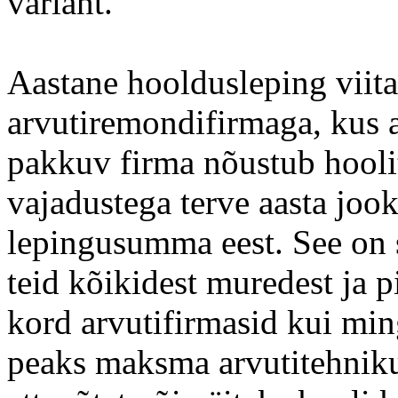
variant.
Aastane hooldusleping viit
arvutiremondifirmaga, kus a
pakkuv firma nõustub hooli
vajadustega terve aasta joo
lepingusumma eest. See on 
teid kõikidest muredest ja p
kord arvutifirmasid kui min
peaks maksma arvutitehnikut